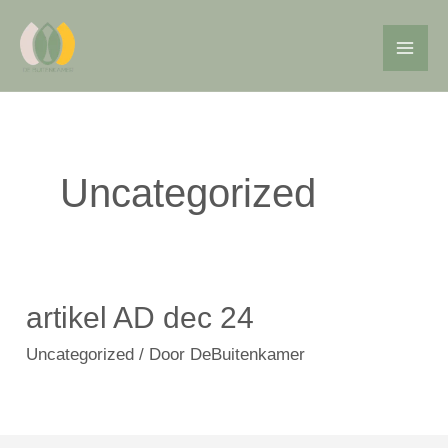
Ga
Mai
naar
de
Me
inhoud
Uncategorized
artikel AD dec 24
Uncategorized
/ Door
DeBuitenkamer