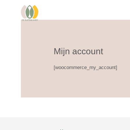
Ga
naar
HOME
de
inhoud
Mijn account
[woocommerce_my_account]