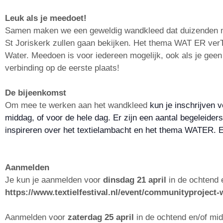
Leuk als je meedoet!
Samen maken we een geweldig wandkleed dat duizenden mens
St Joriskerk zullen gaan bekijken. Het thema WAT ER verT
Water.
Meedoen is voor iedereen mogelijk, ook als je geen e
verbinding op de eerste plaats!
De bijeenkomst
Om mee te werken aan het wandkleed
kun je inschrijven 
middag, of voor de hele dag. Er zijn een aantal begeleider
inspireren over het textielambacht en het thema WATER. Er
Aanmelden
Je kun je aanmelden voor
dinsdag 21 april
in de ochtend e
https://www.textielfestival.nl/event/communityproject-w
Aanmelden voor
zaterdag 25 april
in de ochtend en/of mid