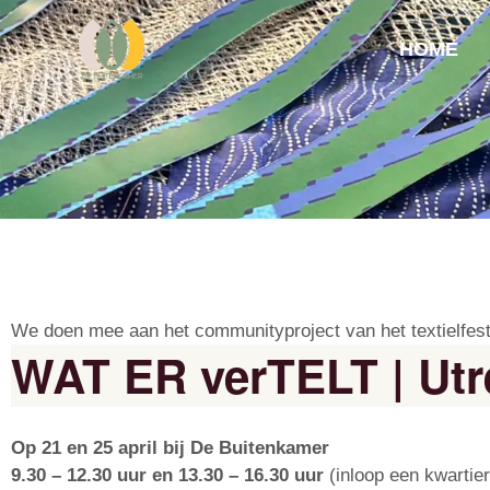
Ga
naar
HOME
de
inhoud
We doen mee aan het communityproject van het textielfest
WAT ER verTELT | Utr
Op 21 en 25 april bij De Buitenkamer
9.30 – 12.30 uur en 13.30 – 16.30 uur
(inloop een kwartie