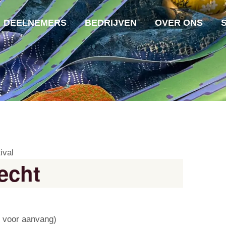
DEELNEMERS
BEDRIJVEN
OVER ONS
ival
echt
r voor aanvang)